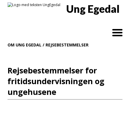
Ung Egedal
OM UNG EGEDAL
/
REJSEBESTEMMELSER
Rejsebestemmelser for
fritidsundervisningen og
ungehusene
Tilmelding og
betaling
Ved tilmelding via